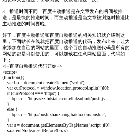
3、推送时间不同：百度主动推送是在文章发布的瞬间被推
送，是最快的推送时间，而主动推送是当文章被浏览时推送比
主动推送的时间要晚。
好了，百度主动推送和百度自动推送的相关知识就介绍到这
里，下面站长在线就把百度自动推送的代码，发布出来，让大
家添加在自己的网站的里面，这个百度自动推送代码是所有的
网站的都是可以使用的，可以加载在任意网站里面，代码如
下：
<!--百度自动推送代码开始-->
<script>
(function(){
var bp = document.createElement('script');
var curProtocol = window.location.protocol.split(':')[0];
if (curProtocol === 'https') {
bp.src = 'https://zz.bdstatic.com/linksubmit/push.js';
}
else {
bp.src = 'http://push.zhanzhang.baidu.com/push.js';
}
var s = document.getElementsByTagName("script")[0];
s.parentNode.insertBefore(bp, s);