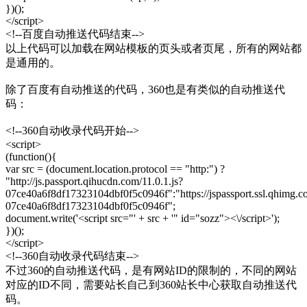
})();
</script>
<!--百度自动推送代码结束-->
以上代码可以加载在网站模板的页头或者页尾，所有的网站都
是通用的。
除了百度有自动推送的代码，360也是有类似的自动推送代
码：
<!--360自动收录代码开始-->
<script>
(function(){
var src = (document.location.protocol == "http:") ?
"http://js.passport.qihucdn.com/11.0.1.js?
07ce40a6f8df17323104dbf0f5c0946f":"https://jspassport.ssl.qhimg.co
07ce40a6f8df17323104dbf0f5c0946f";
document.write('<script src="' + src + '" id="sozz"><\/script>');
})();
</script>
<!--360自动收录代码结束-->
不过360的自动推送代码，是有网站ID的限制的，不同的网站
对应的ID不同，需要站长自己到360站长中心获取自动推送代
码。