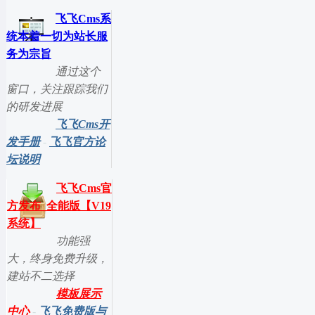
飞飞Cms系
统本着一切为站长服
务为宗旨
通过这个
窗口，关注跟踪我们
的研发进展
飞飞Cms开
发手册
-
飞飞官方论
坛说明
飞飞Cms官
方发布_全能版【V19
系统】
功能强
大，终身免费升级，
建站不二选择
模板展示
中心
-
飞飞免费版与