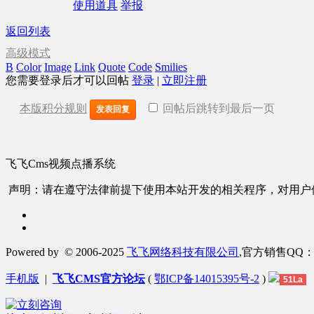
使用道具
举报
返回列表
高级模式
B
Color
Image
Link
Quote
Code
Smilies
您需要登录后才可以回帖
登录
|
立即注册
本版积分规则
回帖后跳转到最后一页
发表回复
飞飞Cms视频点播系统
声明：请在遵守法律前提下使用本站开发的相关程序，对用户
Powered by
© 2006-2025
飞飞网络科技有限公司
,官方销售QQ：1306
手机版
|
飞飞CMS官方论坛
(
鄂ICP备14015395号-2
)
51La