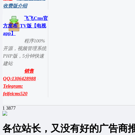
收费版介绍
飞飞Cms官
方发布_TV版【电视
app】
程序100%
开源，视频管理系统
PHP版，5分钟快速
建站
销售
QQ:1306428988
-
Telegram:
feifeicms520
1
3877
各位站长，又没有好的广告商