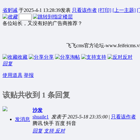
省躬诫
于2025-4-1 13:28:39发表
只看该作者
[打印]
[上一主题]
各位站长，又没有好的广告商推荐？
飞飞cms官方论坛-www.feifeicms.vi
收藏
分享
淘帖
支持
反对
回复
使用道具
举报
该贴共收到 1 条回复
沙发
shuaile1
发表于 2025-5-18 23:35:00
|
只看该作者
发消息
腾讯 快手 百度 抖音
回复
支持
反对