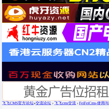
飞飞CMS官方论坛
»
交流论坛
›
飞飞cms交流
›
FeiFeiCms-使