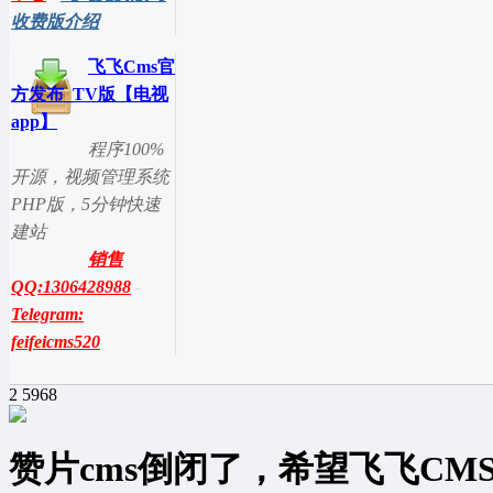
收费版介绍
飞飞Cms官
方发布_TV版【电视
app】
程序100%
开源，视频管理系统
PHP版，5分钟快速
建站
销售
QQ:1306428988
-
Telegram:
feifeicms520
2
5968
赞片cms倒闭了，希望飞飞CM