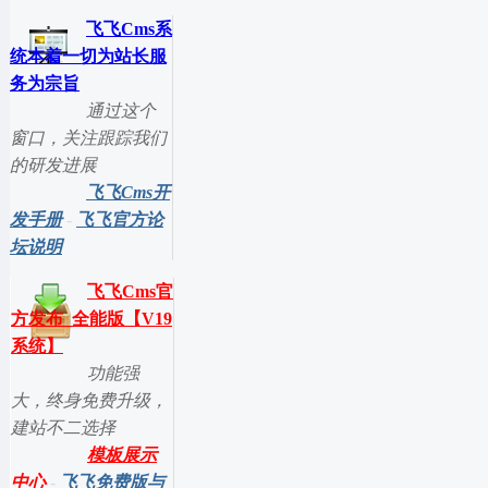
飞飞Cms系
统本着一切为站长服
务为宗旨
通过这个
窗口，关注跟踪我们
的研发进展
飞飞Cms开
发手册
-
飞飞官方论
坛说明
飞飞Cms官
方发布_全能版【V19
系统】
功能强
大，终身免费升级，
建站不二选择
模板展示
中心
-
飞飞免费版与