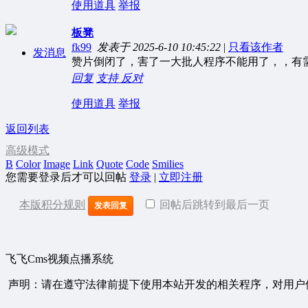
使用道具
举报
板凳
fk99
发表于 2025-6-10 10:45:22
|
只看该作者
发消息
赞片倒闭了，害了一大批人程序不能用了，，有需要去
回复
支持
反对
使用道具
举报
返回列表
高级模式
B
Color
Image
Link
Quote
Code
Smilies
您需要登录后才可以回帖
登录
|
立即注册
本版积分规则
回帖后跳转到最后一页
发表回复
飞飞Cms视频点播系统
声明：请在遵守法律前提下使用本站开发的相关程序，对用户