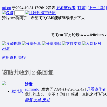
misou
于2024-10-31 17:26:12发表
只看该作者
[打印]
[上一主题]
赞片cms倒闭了，希望飞飞CMS能够继续维护下去
飞飞cms官方论坛-www.feifeicms.vi
收藏
分享
淘帖
支持
反对
回复
使用道具
举报
该贴共收到 2 条回复
沙发
adminabc
发表于 2024-11-2 20:02:49
|
只看该作者
发消息
我们的成长，少不了你们！感谢一直以来对飞飞C
回复
支持
反对