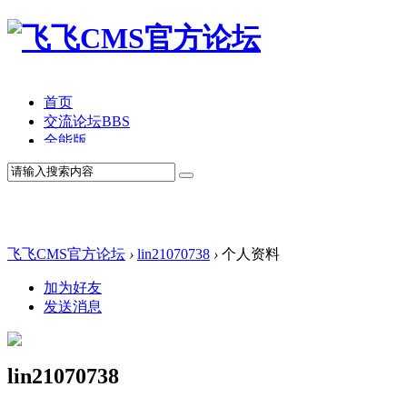
首页
交流论坛
BBS
全能版
TV版
产品价格
模板中心
产品演示
联系我们
飞飞CMS官方论坛
›
lin21070738
›
个人资料
加为好友
发送消息
lin21070738