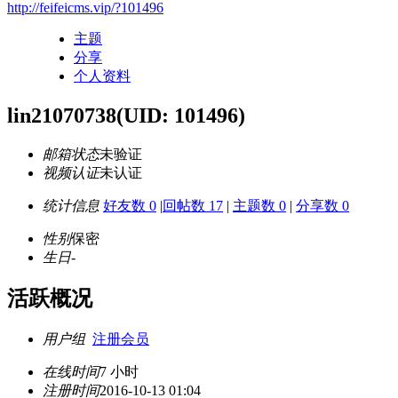
http://feifeicms.vip/?101496
主题
分享
个人资料
lin21070738
(UID: 101496)
邮箱状态
未验证
视频认证
未认证
统计信息
好友数 0
|
回帖数 17
|
主题数 0
|
分享数 0
性别
保密
生日
-
活跃概况
用户组
注册会员
在线时间
7 小时
注册时间
2016-10-13 01:04