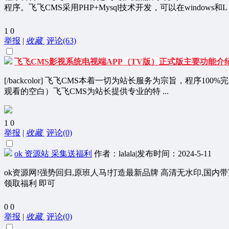
程序。飞飞CMS采用PHP+Mysql技术开发，可以在windows和L .
1
0
举报
|
收藏
评论(63)
飞飞CMS影视系统电视端APP（TV版）正式版主要功能介
[/backcolor] 飞飞CMS本着一切为站长服务为宗旨，程
观看的空白）飞飞CMS为站长提供专业的特 ...
1
0
举报
|
收藏
评论(0)
ok 资源站 采集送福利
作者：lalala
|
发布时间：2024-5-11
ok资源网!强势回归,原班人马!打造最新品牌 高清无水印,国内带宽,三网
领取福利 即可
0
0
举报
|
收藏
评论(0)