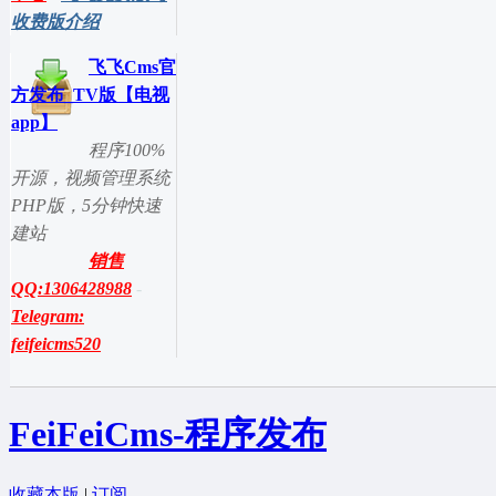
收费版介绍
飞飞Cms官
方发布_TV版【电视
app】
程序100%
开源，视频管理系统
PHP版，5分钟快速
建站
销售
QQ:1306428988
-
Telegram:
feifeicms520
FeiFeiCms-程序发布
收藏本版
|
订阅