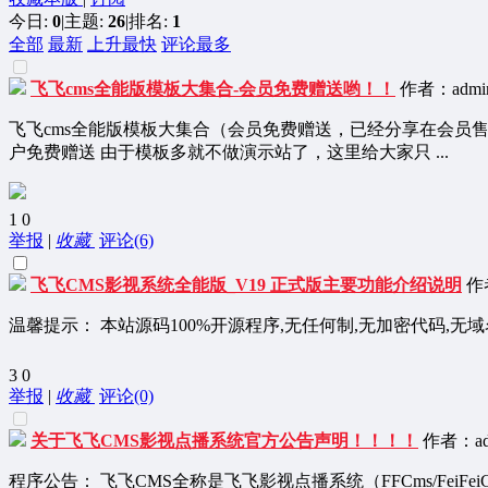
今日:
0
|
主题:
26
|
排名:
1
全部
最新
上升最快
评论最多
飞飞cms全能版模板大集合-会员免费赠送哟！！
作者：admin
飞飞cms全能版模板大集合（会员免费赠送，已经分享在会员
户免费赠送 由于模板多就不做演示站了，这里给大家只 ...
1
0
举报
|
收藏
评论(6)
飞飞CMS影视系统全能版_V19 正式版主要功能介绍说明
作者
温馨提示： 本站源码100%开源程序,无任何制,无加密代码,无
3
0
举报
|
收藏
评论(0)
关于飞飞CMS影视点播系统官方公告声明！！！！
作者：adm
程序公告： 飞飞CMS全称是飞飞影视点播系统（FFCms/Fe