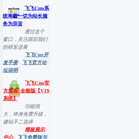
飞飞Cms系
统本着一切为站长服
务为宗旨
通过这个
窗口，关注跟踪我们
的研发进展
飞飞Cms开
发手册
-
飞飞官方论
坛说明
飞飞Cms官
方发布_全能版【V19
系统】
功能强
大，终身免费升级，
建站不二选择
模板展示
中心
-
飞飞免费版与