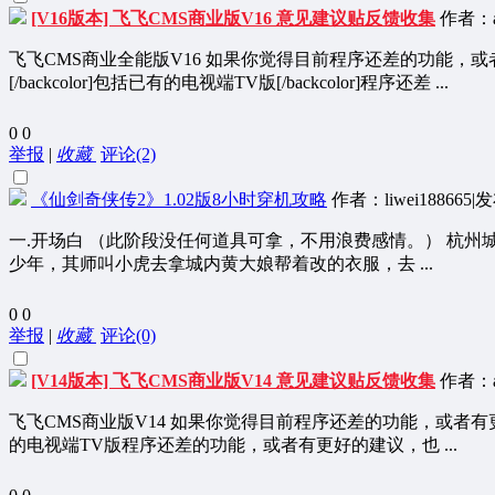
[V16版本] 飞飞CMS商业版V16 意见建议贴反馈收集
作者：ad
飞飞CMS商业全能版V16 如果你觉得目前程序还差的功能
[/backcolor]包括已有的电视端TV版[/backcolor]程序还差 ...
0
0
举报
|
收藏
评论(2)
《仙剑奇侠传2》1.02版8小时穿机攻略
作者：liwei188665
|
发
一.开场白 （此阶段没任何道具可拿，不用浪费感情。） 杭
少年，其师叫小虎去拿城内黄大娘帮着改的衣服，去 ...
0
0
举报
|
收藏
评论(0)
[V14版本] 飞飞CMS商业版V14 意见建议贴反馈收集
作者：ad
飞飞CMS商业版V14 如果你觉得目前程序还差的功能，或
的电视端TV版程序还差的功能，或者有更好的建议，也 ...