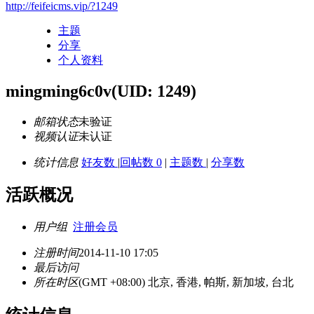
http://feifeicms.vip/?1249
主题
分享
个人资料
mingming6c0v
(UID: 1249)
邮箱状态
未验证
视频认证
未认证
统计信息
好友数
|
回帖数 0
|
主题数
|
分享数
活跃概况
用户组
注册会员
注册时间
2014-11-10 17:05
最后访问
所在时区
(GMT +08:00) 北京, 香港, 帕斯, 新加坡, 台北