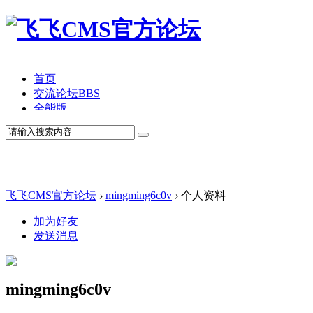
首页
交流论坛
BBS
全能版
TV版
产品价格
模板中心
产品演示
联系我们
飞飞CMS官方论坛
›
mingming6c0v
›
个人资料
加为好友
发送消息
mingming6c0v