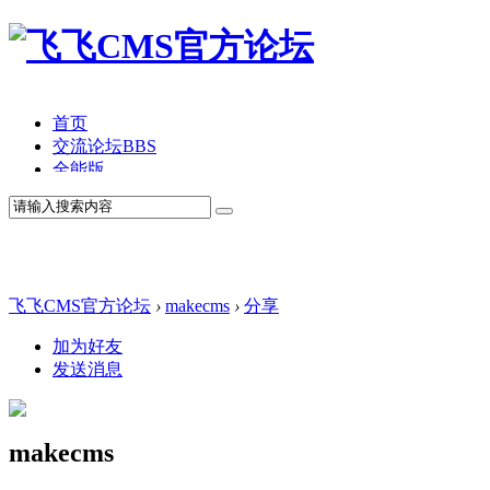
首页
交流论坛
BBS
全能版
TV版
产品价格
模板中心
产品演示
联系我们
飞飞CMS官方论坛
›
makecms
›
分享
加为好友
发送消息
makecms