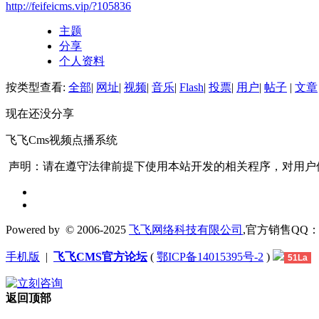
http://feifeicms.vip/?105836
主题
分享
个人资料
按类型查看:
全部
|
网址
|
视频
|
音乐
|
Flash
|
投票
|
用户
|
帖子
|
文章
现在还没分享
飞飞Cms视频点播系统
声明：请在遵守法律前提下使用本站开发的相关程序，对用户
Powered by
© 2006-2025
飞飞网络科技有限公司
,官方销售QQ：1306
手机版
|
飞飞CMS官方论坛
(
鄂ICP备14015395号-2
)
51La
返回顶部