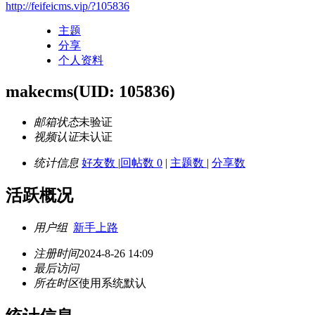
http://feifeicms.vip/?105836
主题
分享
个人资料
makecms
(UID: 105836)
邮箱状态
未验证
视频认证
未认证
统计信息
好友数
|
回帖数 0
|
主题数
|
分享数
活跃概况
用户组
新手上路
注册时间
2024-8-26 14:09
最后访问
所在时区
使用系统默认