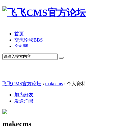
首页
交流论坛
BBS
全能版
TV版
产品价格
模板中心
产品演示
联系我们
飞飞CMS官方论坛
›
makecms
›
个人资料
加为好友
发送消息
makecms