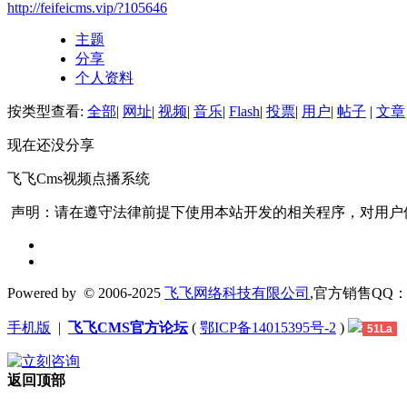
http://feifeicms.vip/?105646
主题
分享
个人资料
按类型查看:
全部
|
网址
|
视频
|
音乐
|
Flash
|
投票
|
用户
|
帖子
|
文章
现在还没分享
飞飞Cms视频点播系统
声明：请在遵守法律前提下使用本站开发的相关程序，对用户
Powered by
© 2006-2025
飞飞网络科技有限公司
,官方销售QQ：1306
手机版
|
飞飞CMS官方论坛
(
鄂ICP备14015395号-2
)
51La
返回顶部