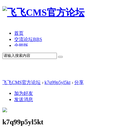
首页
交流论坛
BBS
全能版
TV版
产品价格
模板中心
产品演示
联系我们
飞飞CMS官方论坛
›
k7q99p5yl5kt
›
分享
加为好友
发送消息
k7q99p5yl5kt