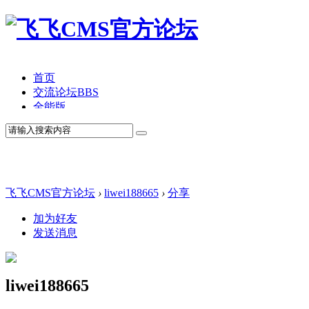
首页
交流论坛
BBS
全能版
TV版
产品价格
模板中心
产品演示
联系我们
飞飞CMS官方论坛
›
liwei188665
›
分享
加为好友
发送消息
liwei188665