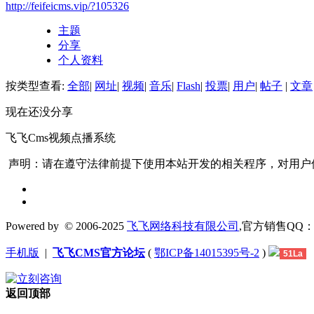
http://feifeicms.vip/?105326
主题
分享
个人资料
按类型查看:
全部
|
网址
|
视频
|
音乐
|
Flash
|
投票
|
用户
|
帖子
|
文章
现在还没分享
飞飞Cms视频点播系统
声明：请在遵守法律前提下使用本站开发的相关程序，对用户
Powered by
© 2006-2025
飞飞网络科技有限公司
,官方销售QQ：1306
手机版
|
飞飞CMS官方论坛
(
鄂ICP备14015395号-2
)
51La
返回顶部