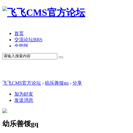
首页
交流论坛
BBS
全能版
TV版
产品价格
模板中心
产品演示
联系我们
飞飞CMS官方论坛
›
幼乐善馁gq
›
分享
加为好友
发送消息
幼乐善馁gq