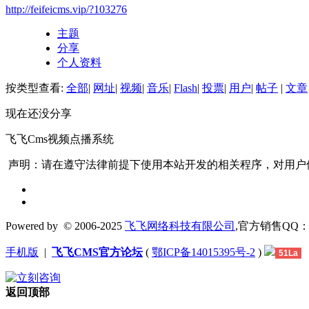
http://feifeicms.vip/?103276
主题
分享
个人资料
按类型查看:
全部
|
网址
|
视频
|
音乐
|
Flash
|
投票
|
用户
|
帖子
|
文章
现在还没分享
飞飞Cms视频点播系统
声明：请在遵守法律前提下使用本站开发的相关程序，对用户
Powered by
© 2006-2025
飞飞网络科技有限公司
,官方销售QQ：1306
手机版
|
飞飞CMS官方论坛
(
鄂ICP备14015395号-2
)
51La
返回顶部