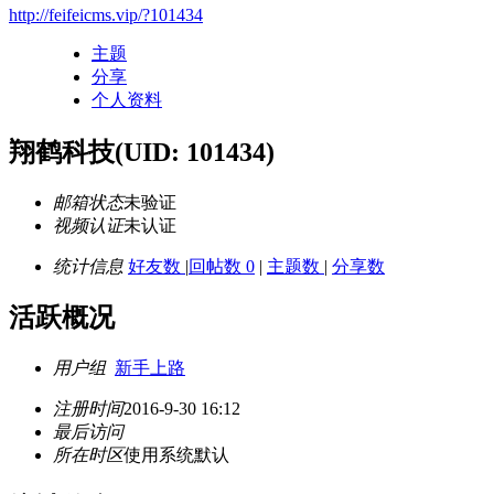
http://feifeicms.vip/?101434
主题
分享
个人资料
翔鹤科技
(UID: 101434)
邮箱状态
未验证
视频认证
未认证
统计信息
好友数
|
回帖数 0
|
主题数
|
分享数
活跃概况
用户组
新手上路
注册时间
2016-9-30 16:12
最后访问
所在时区
使用系统默认