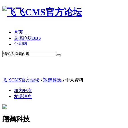
首页
交流论坛
BBS
全能版
TV版
产品价格
模板中心
产品演示
联系我们
飞飞CMS官方论坛
›
翔鹤科技
›
个人资料
加为好友
发送消息
翔鹤科技